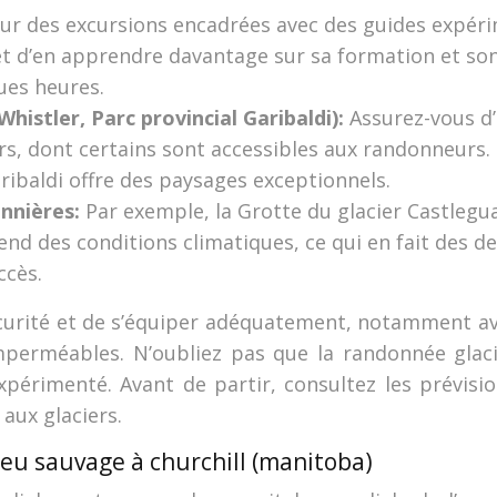
ur des excursions encadrées avec des guides expér
é et d’en apprendre davantage sur sa formation et so
ues heures.
histler, Parc provincial Garibaldi):
Assurez-vous d’
s, dont certains sont accessibles aux randonneurs. 
aribaldi offre des paysages exceptionnels.
onnières:
Par exemple, la Grotte du glacier Castlegua
d des conditions climatiques, ce qui en fait des d
ccès.
e sécurité et de s’équiper adéquatement, notamment
erméables. N’oubliez pas que la randonnée glacia
périmenté. Avant de partir, consultez les prévisi
 aux glaciers.
ieu sauvage à churchill (manitoba)