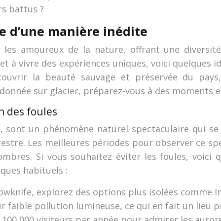
s battus ?
e d’une manière inédite
 les amoureux de la nature, offrant une diversité
 et à vivre des expériences uniques, voici quelques i
couvrir la beauté sauvage et préservée du pay
andonnée sur glacier, préparez-vous à des moments e
n des foules
s, sont un phénomène naturel spectaculaire qui se 
rrestre. Les meilleures périodes pour observer ce 
sombres. Si vous souhaitez éviter les foules, voici
ques habituels :
owknife, explorez des options plus isolées comme I
ur faible pollution lumineuse, ce qui en fait un lieu 
 100 000 visiteurs par année pour admirer les aurore