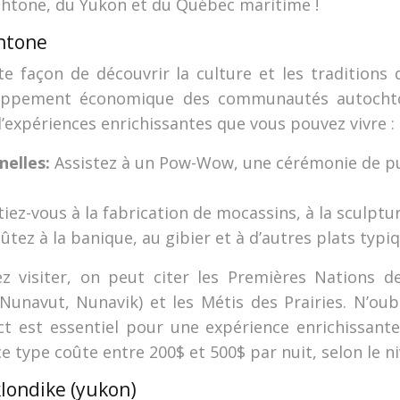
chtone, du Yukon et du Québec maritime !
htone
 façon de découvrir la culture et les traditions d
oppement économique des communautés autochton
d’expériences enrichissantes que vous pouvez vivre :
nelles:
Assistez à un Pow-Wow, une cérémonie de pu
itiez-vous à la fabrication de mocassins, à la sculptu
ûtez à la banique, au gibier et à d’autres plats typi
visiter, on peut citer les Premières Nations de
(Nunavut, Nunavik) et les Métis des Prairies. N’oub
ct est essentiel pour une expérience enrichissan
ype coûte entre 200$ et 500$ par nuit, selon le nive
 klondike (yukon)