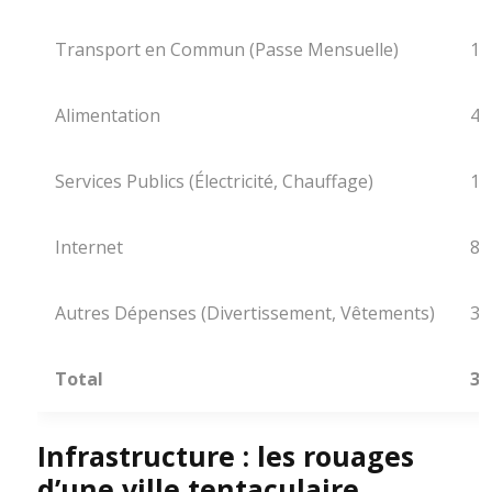
Transport en Commun (Passe Mensuelle)
15
Alimentation
40
Services Publics (Électricité, Chauffage)
10
Internet
80
Autres Dépenses (Divertissement, Vêtements)
30
Total
32
Infrastructure : les rouages
d’une ville tentaculaire