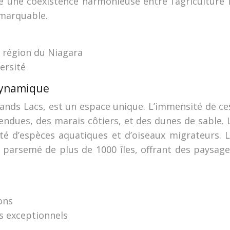
e une coexistence harmonieuse entre l’agriculture i
emarquable.
a région du Niagara
ersité
 dynamique
rands Lacs, est un espace unique. L’immensité de ces
dues, des marais côtiers, et des dunes de sable. La
été d’espèces aquatiques et d’oiseaux migrateurs.
t parsemé de plus de 1000 îles, offrant des paysage
ons
s exceptionnels